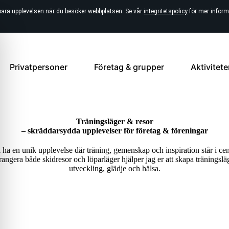
bara upplevelsen när du besöker webbplatsen. Se vår
integritetspolicy
för mer inform
Privatpersoner
Företag & grupper
Aktivitete
Träningsläger & resor
– skräddarsydda upplevelser för företag & föreningar
i ha en unik upplevelse där träning, gemenskap och inspiration står i c
rangera både skidresor och löparläger hjälper jag er att skapa tränings
utveckling, glädje och hälsa.