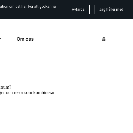
ation om det här. För att godkänna
Avfärda
Jag håller med
r
Om oss
entrum?
läger och resor som kombinerar