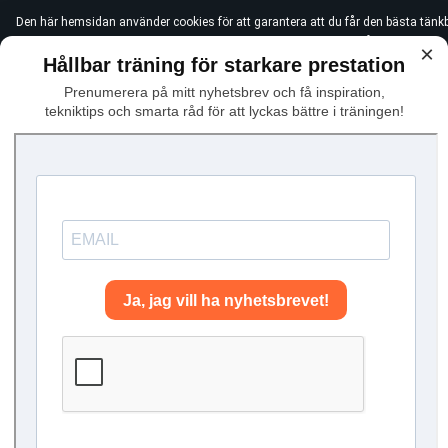
Den här hemsidan använder cookies för att garantera att du får den bästa tänk
användningen av icke-essentiella cookies, vänligen klicka "Jag håller med"
×
Hållbar träning för starkare prestation
Prenumerera på mitt nyhetsbrev och få inspiration,
tekniktips och smarta råd för att lyckas bättre i träningen!
Hem
Vill n
Med lång erfarenhet av att ar