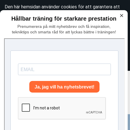
Den här hemsidan använder cookies för att garantera att
du får den bästa tänkbara upplevelsen när du besöker
×
Hållbar träning för starkare prestation
webbplatsen. Se vår
integritetspolicy
för mer information
Prenumerera på mitt nyhetsbrev och få inspiration,
om det här. För att godkänna användningen av icke-
tekniktips och smarta råd för att lyckas bättre i träningen!
essentiella cookies, vänligen klicka "Jag håller med"
Avfärda
Jag håller med