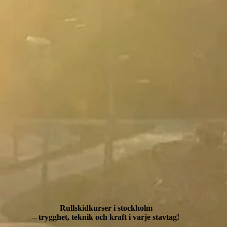
Rullskidkurser i stockholm
– trygghet, teknik och kraft i varje stavtag!