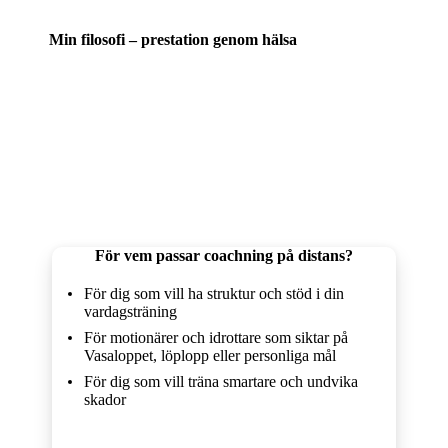
Min filosofi – prestation genom hälsa
Jag tror inte på quickfix eller slitiga upplägg som bara
ger kortsiktiga resultat. Istället bygger vi steg för steg
en stark och hållbar kropp. Små förändringar över tid
gör stor skillnad – och när tekniken sitter och kroppen
håller, kommer också prestationen.
För vem passar coachning på distans?
För dig som vill ha struktur och stöd i din
vardagsträning
För motionärer och idrottare som siktar på
Vasaloppet, löplopp eller personliga mål
För dig som vill träna smartare och undvika
skador