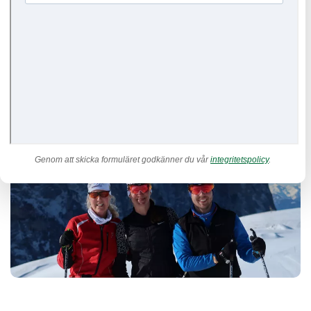
Vill du utvecklas, nå dina mål och ha en träning som bygger upp
istället för att bryta ner? Med coachning på distans får du en plan
som är genomtänkt, hållbar och anpassad till dig. Som
fysioterapeut och tränare med expertis inom löpning och
längdskidor hjälper jag dig att både undvika skador och ta nästa
steg i din prestation.
Genom att skicka formuläret godkänner du vår
integritetspolicy
.