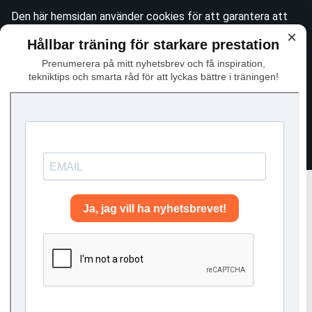
Den här hemsidan använder cookies för att garantera att
du får den bästa tänkbara upplevelsen när du besöker
×
Hållbar träning för starkare prestation
webbplatsen. Se vår
integritetspolicy
för mer information
Prenumerera på mitt nyhetsbrev och få inspiration,
om det här. För att godkänna användningen av icke-
tekniktips och smarta råd för att lyckas bättre i träningen!
essentiella cookies, vänligen klicka "Jag håller med"
Avfärda
Jag håller med
Coachning på distans
– struktur & kvalitet för hållbar utveckling