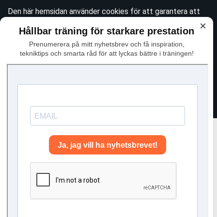
Den här hemsidan använder cookies för att garantera att
du får den bästa tänkbara upplevelsen när du besöker
×
Hållbar träning för starkare prestation
webbplatsen. Se vår
integritetspolicy
för mer information
Prenumerera på mitt nyhetsbrev och få inspiration,
om det här. För att godkänna användningen av icke-
tekniktips och smarta råd för att lyckas bättre i träningen!
essentiella cookies, vänligen klicka "Jag håller med"
Avfärda
Jag håller med
Föreläsningar & workshops
– inspiration, hälsa & teknik