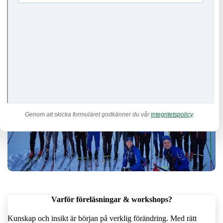
Vill ni inspirera ert team till rörelse, rörelseglädje och hållbar
prestation? Jag erbjuder föreläsningar och workshops med fokus
på teknik, hälsa och motivation – både digitalt och på plats,
skräddarsytt för företag, föreningar och grupper.
Genom att skicka formuläret godkänner du vår
integritetspolicy
.
Varför föreläsningar & workshops?
Kunskap och insikt är början på verklig förändring. Med rätt