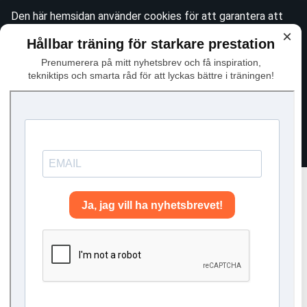
Den här hemsidan använder cookies för att garantera att
du får den bästa tänkbara upplevelsen när du besöker
×
Hållbar träning för starkare prestation
webbplatsen. Se vår
integritetspolicy
för mer information
Prenumerera på mitt nyhetsbrev och få inspiration,
om det här. För att godkänna användningen av icke-
tekniktips och smarta råd för att lyckas bättre i träningen!
essentiella cookies, vänligen klicka "Jag håller med"
Avfärda
Jag håller med
Exklusiv stakkurs i längdskidor
– effektiv stakning i liten grupp