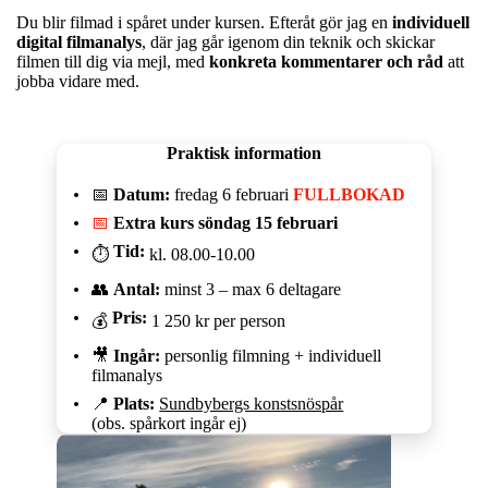
Du blir filmad i spåret under kursen. Efteråt gör jag en
individuell
digital filmanalys
, där jag går igenom din teknik och skickar
filmen till dig via mejl, med
konkreta kommentarer och råd
att
jobba vidare med.
Praktisk information
📅
Datum:
fredag 6 februari
FULLBOKAD
📅
Extra kurs söndag 15 februari
Tid:
⏱
kl. 08.00-10.00
👥
Antal:
minst 3 – max 6 deltagare
Pris:
💰
1 250 kr per person
🎥
Ingår:
personlig filmning + individuell
filmanalys
📍
Plats:
Sundbybergs konstsnöspår
(obs. spårkort ingår ej)