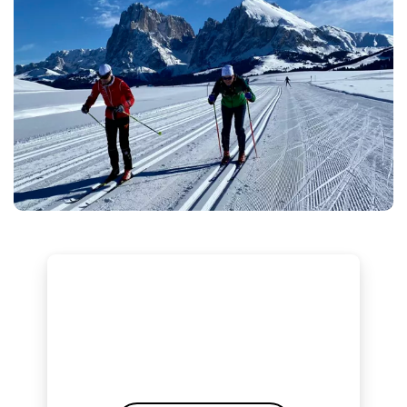
👉 Boka din plats
Platserna är
begränsade
och tillsätts enligt
först-till-kvarn-principen.